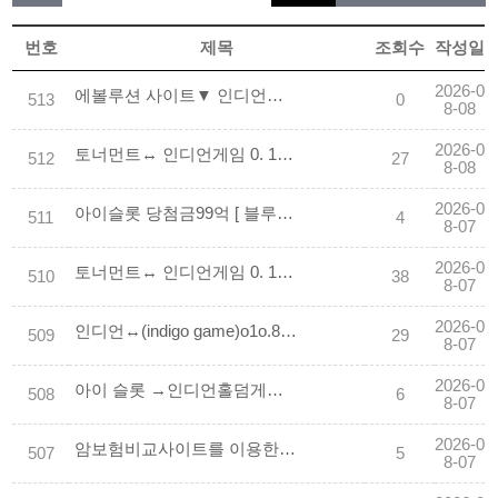
번호
제목
조회수
작성일
2026-0
에볼루션 사이트▼ 인디언게임 0. 10.81.7 9▼5.2.7.4%블루게임장프로,아이슬롯 아시아홀덤토너먼트
513
0
8-08
2026-0
토너먼트↔ 인디언게임 0. 10.81.7 9.→5.2.7.4% 블루게임,바둑이 아이슬롯 아시아매장,홀덤우승상금,아이슬롯아시안게임
512
27
8-08
2026-0
아이슬롯 당첨금99억 [ 블루게임홀덤 ] ↖ 아이슬롯.com ↘ 블루게임맞고 [아이슬롯아시안]
511
4
8-07
2026-0
토너먼트↔ 인디언게임 0. 10.81.7 9.→5.2.7.4% 블루게임,바둑이총판,홀덤우승상금,아이슬롯아시안게임
510
38
8-07
2026-0
인디언↔(indigo game)o1o.81.7 9.5.2.7.4% 인디언 바둑이,온라인 홀덤 투명한 운영 방식과 다양한 참가 기회
509
29
8-07
2026-0
아이 슬롯 →인디언홀덤게임 0. 10.81.7 9.→5.2.7.4%
508
6
8-07
2026-0
암보험비교사이트를 이용한 효율적인 보험 가입
507
5
8-07