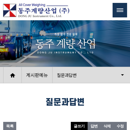
게시판메뉴
질문과답변
질문과답변
목록
글쓰기
답변
삭제
수정