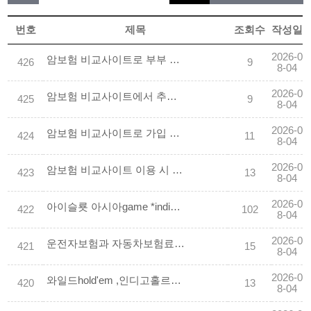
번호
제목
조회수
작성일
2026-0
암보험 비교사이트로 부부 동반 가입 할인받기
426
9
8-04
2026-0
암보험 비교사이트에서 추천하는 베스트 상품 순위
425
9
8-04
2026-0
암보험 비교사이트로 가입 서류 간소화하기
424
11
8-04
2026-0
암보험 비교사이트 이용 시 주의해야 할 함정들
423
13
8-04
2026-0
아이슬룟 아시아game *indiogm.com.COM * 【추천코드-장프로】 에볼루션 실전 바두깅 슬룟 사이트
422
102
8-04
2026-0
운전자보험과 자동차보험료 점검
421
15
8-04
2026-0
와일드hold'em ,인디­고홀르덤 (ch개임.co.kr) 콜센터.
420
13
8-04