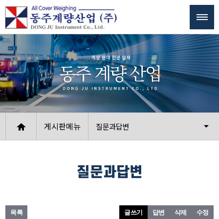
게시판메뉴
질문과답변
질문과답변
목록
글쓰기
답변
삭제
수정