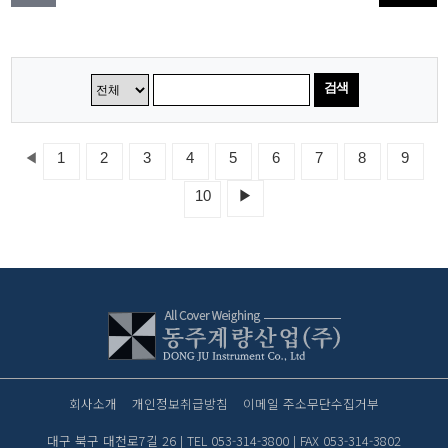
검색
◀
1
2
3
4
5
6
7
8
9
10
▶
회사소개
개인정보취급방침
이메일 주소무단수집거부
대구 북구 대천로7길 26 | TEL 053-314-3800 | FAX 053-314-3802