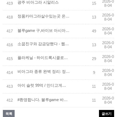
2026-0
광주 비아그라 시알리스
419
15
8-04
2026-0
정품카마그라살수있는곳 온라인 BEST 사이트 10 합법사이트 공개 - 성인약국
418
13
8-04
2026-0
블루game 구,바이브 아시아 공식 에이전시❤️(indiogm.COM)❤️bluegame장프로 아이슬룟 is­lot asia
417
49
8-04
2026-0
소꿉친구와 감금당했다 - 웹툰/웹소설/만화
416
13
8-04
2026-0
플라케닐 - 하이드록시클로로퀸 200mg x 60정 (항말라리아제) 구매대행 - 러시아 약, 의약품 전문 직구 쇼핑몰
415
29
8-04
2026-0
비아그라 종류 완벽 정리: 정품, 제네릭, 시알리스, 자이데나 비교
414
9
8-04
2026-0
아이 슬럿 99억 / 인디­고게­임 (i-slotga­me) 인생을 바꿀 짹팟 게­임이 시작됩니다.
413
11
8-04
2026-0
#환영합니다. 블루game 바듀기 아이 슬룟아이슬룟❤️【 vvdtop.COM 】블루game장프로❤️에볼루션
412
11
8-04
목록
글쓰기