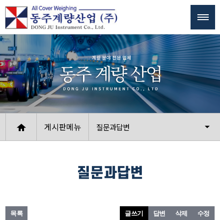
게시판메뉴
질문과답변
질문과답변
목록
글쓰기
답변
삭제
수정