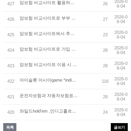
2026-0
암보험 비교사이트 활용하여 실속형 플랜 고르기
427
26
8-04
2026-0
암보험 비교사이트로 부부 동반 가입 할인받기
426
27
8-04
2026-0
암보험 비교사이트에서 추천하는 베스트 상품 순위
425
23
8-04
2026-0
암보험 비교사이트로 가입 서류 간소화하기
424
28
8-04
2026-0
암보험 비교사이트 이용 시 주의해야 할 함정들
423
28
8-04
2026-0
아이슬룟 아시아game *indiogm.com.COM * 【추천코드-장프로】 에볼루션 실전 바두깅 슬룟 사이트
422
116
8-04
2026-0
운전자보험과 자동차보험료 점검
421
28
8-04
2026-0
와일드hold'em ,인디­고홀르덤 (ch개임.co.kr) 콜센터.
420
24
8-04
목록
글쓰기