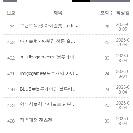
번호
제목
조회수
작성일
2026-0
그랜드젝팟! 아이슬­롯 - indi-go홀­덤 무료 대형 토너먼트 재미도! 우승상금도 받자!
434
26
8-05
2026-0
아이슬럿 - 짜릿한 정통 슬럿머신 최대 99억 젝팟의 주인공, 바로 당신입니다.
433
22
8-04
2026-0
▼indigogam.com “블루게이밍“아이슬­롯“ 함께하는 카­지­노 슬­롯 바듀기 안전 이용법
432
30
8-04
2026-0
indigogame❤️블루개임 아이 슬럿 game❤️ blgm7.com ❤️ 인디­고홀뎜 토너먼트
431
24
8-04
2026-0
BLUE❤️블루게이밍 블루바듀기 게이밍 맛고,포카❤️바듀기게이밍 레이스 하는 곳!
430
24
8-04
2026-0
암뇌심보험 가이드로 진단비 보장범위 점검하기
429
29
8-04
2026-0
적벽대전 전초전
428
30
8-04