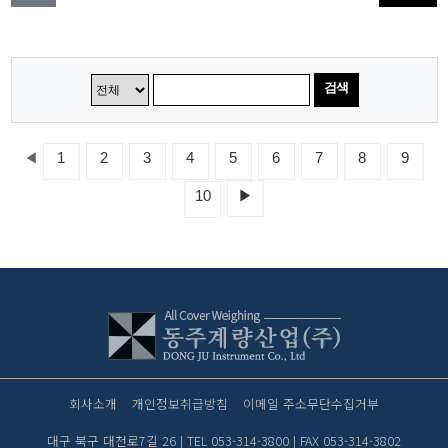
검색
◀
1
2
3
4
5
6
7
8
9
10
▶
회사소개
개인정보취급방침
이메일 주소무단수집거부
대구 북구 대천로7길 26 | TEL 053-314-3800 | FAX 053-314-3802