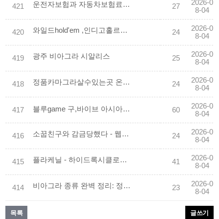
2026-0
운전자보험과 자동차보험료 점검
421
27
8-04
2026-0
와일드hold'em ,인디­고홀르덤 (ch개임.co.kr) 콜센터.
420
24
8-04
2026-0
광주 비아그라 시알리스
419
25
8-04
2026-0
정품카마그라살수있는곳 온라인 BEST 사이트 10 합법사이트 공개 - 성인약국
418
24
8-04
2026-0
블루game 구,바이브 아시아 공식 에이전시❤️(indiogm.COM)❤️bluegame장프로 아이슬룟 is­lot asia
417
60
8-04
2026-0
소꿉친구와 감금당했다 - 웹툰/웹소설/만화
416
24
8-04
2026-0
플라케닐 - 하이드록시클로로퀸 200mg x 60정 (항말라리아제) 구매대행 - 러시아 약, 의약품 전문 직구 쇼핑몰
415
41
8-04
2026-0
비아그라 종류 완벽 정리: 정품, 제네릭, 시알리스, 자이데나 비교
414
23
8-04
목록
글쓰기