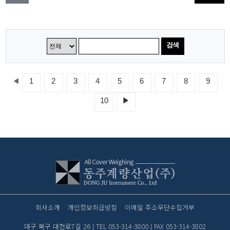
검색
◀
1
2
3
4
5
6
7
8
9
10
▶
회사소개
개인정보취급방침
이메일 주소무단수집거부
대구 북구 대천로7길 26 | TEL 053-314-3800 | FAX 053-314-3802