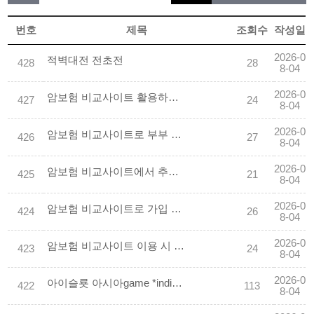
번호
제목
조회수
작성일
2026-0
적벽대전 전초전
428
28
8-04
2026-0
암보험 비교사이트 활용하여 실속형 플랜 고르기
427
24
8-04
2026-0
암보험 비교사이트로 부부 동반 가입 할인받기
426
27
8-04
2026-0
암보험 비교사이트에서 추천하는 베스트 상품 순위
425
21
8-04
2026-0
암보험 비교사이트로 가입 서류 간소화하기
424
26
8-04
2026-0
암보험 비교사이트 이용 시 주의해야 할 함정들
423
24
8-04
2026-0
아이슬룟 아시아game *indiogm.com.COM * 【추천코드-장프로】 에볼루션 실전 바두깅 슬룟 사이트
422
113
8-04