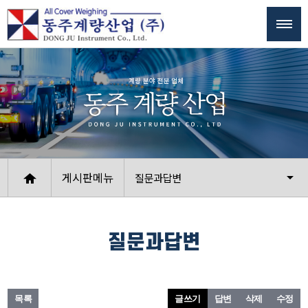
게시판메뉴
질문과답변
질문과답변
목록
글쓰기
답변
삭제
수정